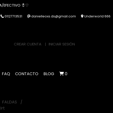
IA/EFECTIVO 🧷♡
01127713531
danielleoxs.ds@gmail.com
Underworld 666
CREAR CUENTA
INICIAR SESIÓN
FAQ
CONTACTO
BLOG
0
FALDAS
irt