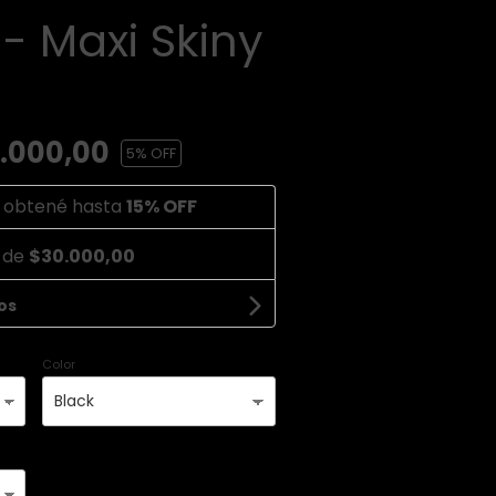
- Maxi Skiny
.000,00
5
% OFF
 obtené hasta
15% OFF
s de
$30.000,00
os
Color