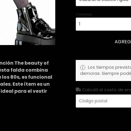
Cantidad
AGREG
anción The beauty of
Los tiempos previst
 ésta falda combina
demoras. Siempre pod
los 80s, es funcional
les. Este ítem es un
Calculá el costo de en
deal para el vestir