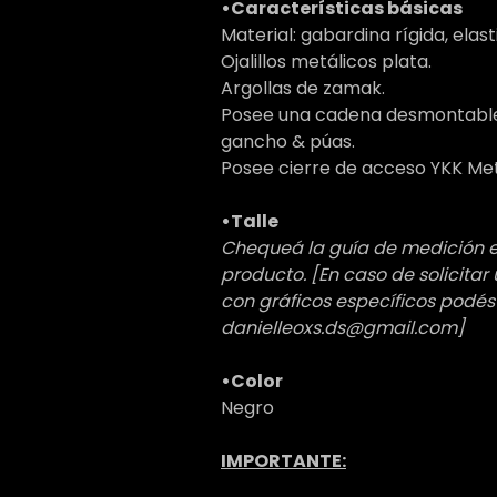
•Características básicas
Material: gabardina rígida, elas
Ojalillos metálicos plata.
Argollas de zamak.
Posee una cadena desmontable 
gancho & púas.
Posee cierre de acceso YKK Met
•Talle
Chequeá la guía de medición en
producto. [En caso de solicita
con gráficos específicos podés
danielleoxs.ds@gmail.com]
•Color
Negro
IMPORTANTE: