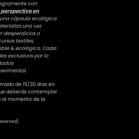
ntegramente con
a perspectiva en
s una cápsula ecológica
erializa una vez
r desperdicios o
rsos textiles,
ble & ecológica. Cada
es exclusivos por lo
eñados
erimental.
imado de 15/20 días en
 que deberás contemplar
 al momento de la
reserved]