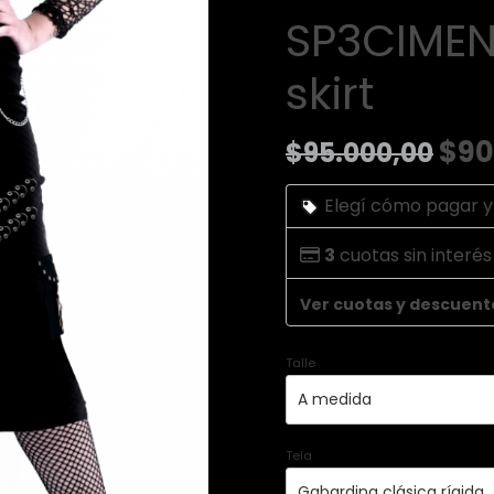
SP3CIMEN
skirt
$90
$95.000,00
Elegí cómo pagar y
3
cuotas sin interé
Ver cuotas y descuent
Talle
Tela