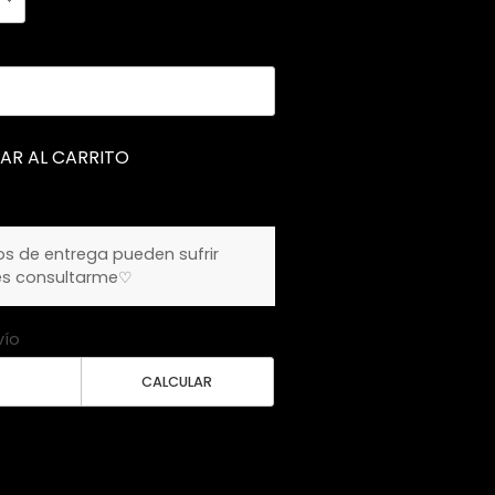
AR AL CARRITO
os de entrega pueden sufrir
és consultarme♡
vío
CALCULAR