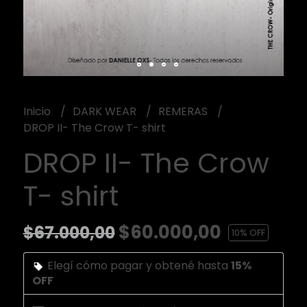
Inicio
DARK WEAR
REMERAS
DROP II- The Crow T- shirt
DROP II- The Crow
T- shirt
$60.000,00
$67.000,00
10
% OFF
Elegí cómo pagar y obtené hasta
15%
OFF