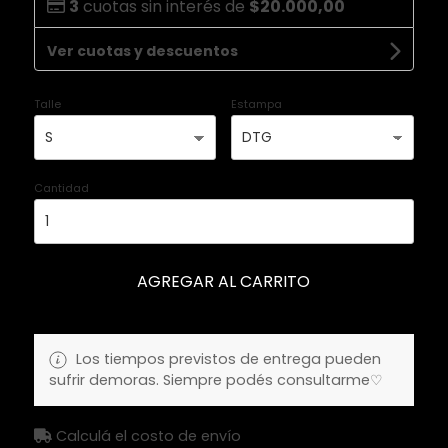
3
cuotas sin interés de
$20.000,00
Ver cuotas y descuentos
Talle
Estampa
Cantidad
AGREGAR AL CARRITO
Los tiempos previstos de entrega pueden
sufrir demoras. Siempre podés consultarme♡
Calculá el costo de envío